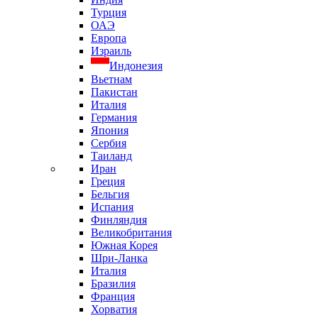
Турция
ОАЭ
Европа
Израиль
Индонезия
Вьетнам
Пакистан
Италия
Германия
Япония
Сербия
Таиланд
Иран
Греция
Бельгия
Испания
Финляндия
Великобритания
Южная Корея
Шри-Ланка
Италия
Бразилия
Франция
Хорватия