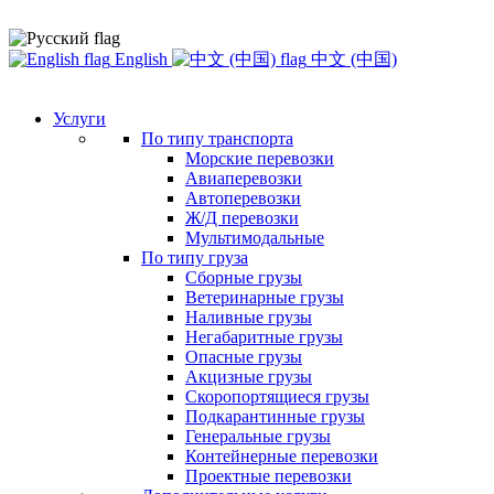
English
中文 (中国)
Услуги
По типу транспорта
Морские перевозки
Авиаперевозки
Автоперевозки
Ж/Д перевозки
Мультимодальные
По типу груза
Сборные грузы
Ветеринарные грузы
Наливные грузы
Негабаритные грузы
Опасные грузы
Акцизные грузы
Скоропортящиеся грузы
Подкарантинные грузы
Генеральные грузы
Контейнерные перевозки
Проектные перевозки