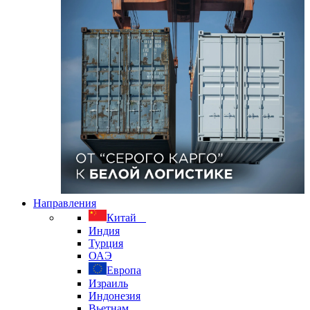
Направления
Китай
Индия
Турция
ОАЭ
Европа
Израиль
Индонезия
Вьетнам