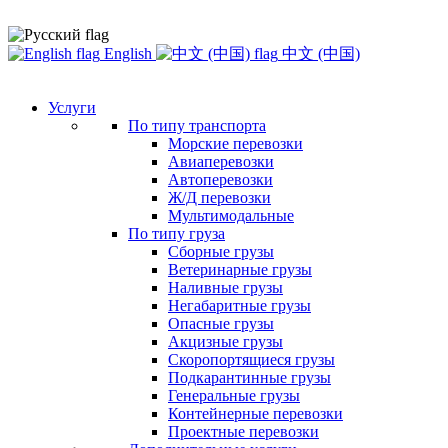
English
中文 (中国)
Услуги
По типу транспорта
Морские перевозки
Авиаперевозки
Автоперевозки
Ж/Д перевозки
Мультимодальные
По типу груза
Сборные грузы
Ветеринарные грузы
Наливные грузы
Негабаритные грузы
Опасные грузы
Акцизные грузы
Скоропортящиеся грузы
Подкарантинные грузы
Генеральные грузы
Контейнерные перевозки
Проектные перевозки