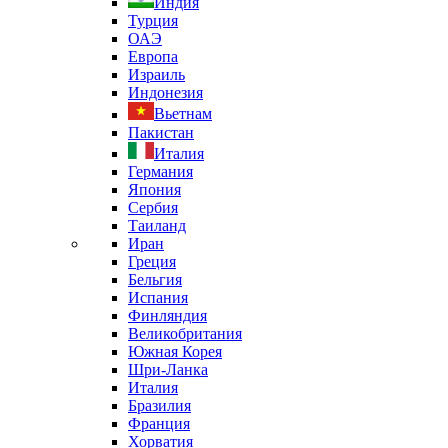
Индия
Турция
ОАЭ
Европа
Израиль
Индонезия
Вьетнам
Пакистан
Италия
Германия
Япония
Сербия
Таиланд
Иран
Греция
Бельгия
Испания
Финляндия
Великобритания
Южная Корея
Шри-Ланка
Италия
Бразилия
Франция
Хорватия