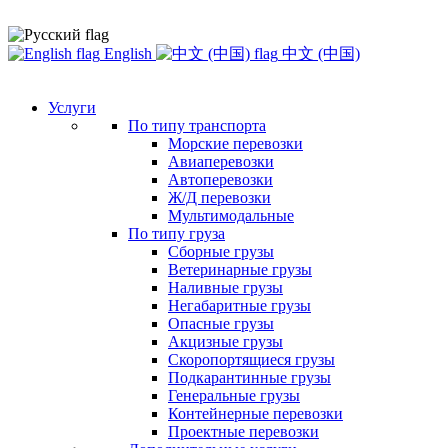
English
中文 (中国)
Услуги
По типу транспорта
Морские перевозки
Авиаперевозки
Автоперевозки
Ж/Д перевозки
Мультимодальные
По типу груза
Сборные грузы
Ветеринарные грузы
Наливные грузы
Негабаритные грузы
Опасные грузы
Акцизные грузы
Скоропортящиеся грузы
Подкарантинные грузы
Генеральные грузы
Контейнерные перевозки
Проектные перевозки