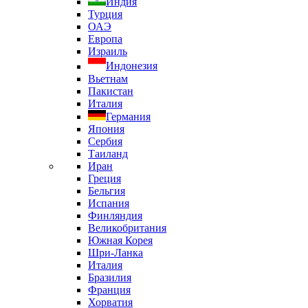
Индия
Турция
ОАЭ
Европа
Израиль
Индонезия
Вьетнам
Пакистан
Италия
Германия
Япония
Сербия
Таиланд
Иран
Греция
Бельгия
Испания
Финляндия
Великобритания
Южная Корея
Шри-Ланка
Италия
Бразилия
Франция
Хорватия