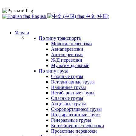
English
中文 (中国)
Услуги
По типу транспорта
Морские перевозки
Авиаперевозки
Автоперевозки
Ж/Д перевозки
Мультимодальные
По типу груза
Сборные грузы
Ветеринарные грузы
Наливные грузы
Негабаритные грузы
Опасные грузы
Акцизные грузы
Скоропортящиеся грузы
Подкарантинные грузы
Генеральные грузы
Контейнерные перевозки
Проектные перевозки