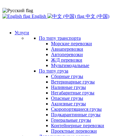
English
中文 (中国)
Услуги
По типу транспорта
Морские перевозки
Авиаперевозки
Автоперевозки
Ж/Д перевозки
Мультимодальные
По типу груза
Сборные грузы
Ветеринарные грузы
Наливные грузы
Негабаритные грузы
Опасные грузы
Акцизные грузы
Скоропортящиеся грузы
Подкарантинные грузы
Генеральные грузы
Контейнерные перевозки
Проектные перевозки