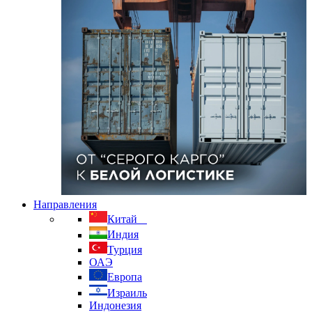
Направления
Китай
Индия
Турция
ОАЭ
Европа
Израиль
Индонезия