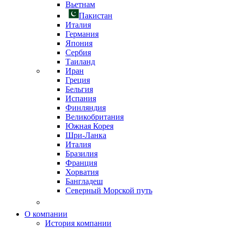
Вьетнам
Пакистан
Италия
Германия
Япония
Сербия
Таиланд
Иран
Греция
Бельгия
Испания
Финляндия
Великобритания
Южная Корея
Шри-Ланка
Италия
Бразилия
Франция
Хорватия
Бангладеш
Северный Морской путь
О компании
История компании