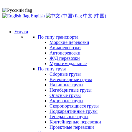
English
中文 (中国)
Услуги
По типу транспорта
Морские перевозки
Авиаперевозки
Автоперевозки
Ж/Д перевозки
Мультимодальные
По типу груза
Сборные грузы
Ветеринарные грузы
Наливные грузы
Негабаритные грузы
Опасные грузы
Акцизные грузы
Скоропортящиеся грузы
Подкарантинные грузы
Генеральные грузы
Контейнерные перевозки
Проектные перевозки