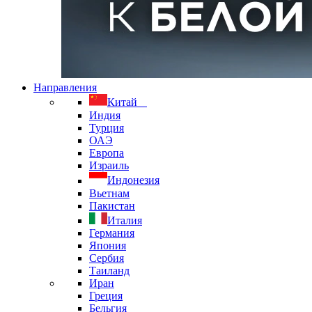
Направления
Китай
Индия
Турция
ОАЭ
Европа
Израиль
Индонезия
Вьетнам
Пакистан
Италия
Германия
Япония
Сербия
Таиланд
Иран
Греция
Бельгия