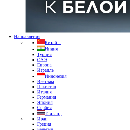
Направления
Китай
Индия
Турция
ОАЭ
Европа
Израиль
Индонезия
Вьетнам
Пакистан
Италия
Германия
Япония
Сербия
Таиланд
Иран
Греция
Бельгия