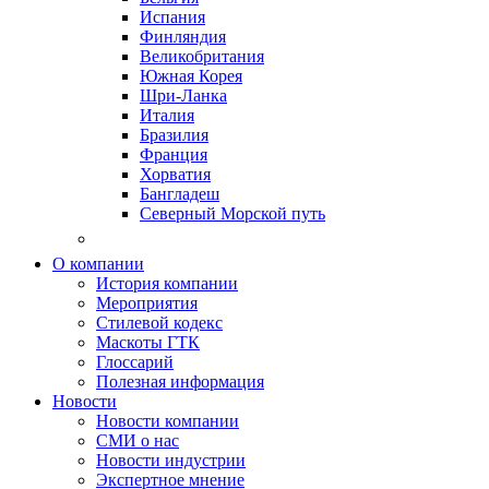
Испания
Финляндия
Великобритания
Южная Корея
Шри-Ланка
Италия
Бразилия
Франция
Хорватия
Бангладеш
Северный Морской путь
О компании
История компании
Мероприятия
Стилевой кодекс
Маскоты ГТК
Глоссарий
Полезная информация
Новости
Новости компании
СМИ о нас
Новости индустрии
Экспертное мнение