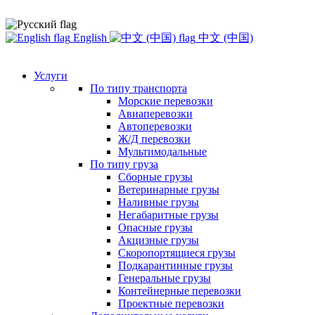
English
中文 (中国)
Услуги
По типу транспорта
Морские перевозки
Авиаперевозки
Автоперевозки
Ж/Д перевозки
Мультимодальные
По типу груза
Сборные грузы
Ветеринарные грузы
Наливные грузы
Негабаритные грузы
Опасные грузы
Акцизные грузы
Скоропортящиеся грузы
Подкарантинные грузы
Генеральные грузы
Контейнерные перевозки
Проектные перевозки