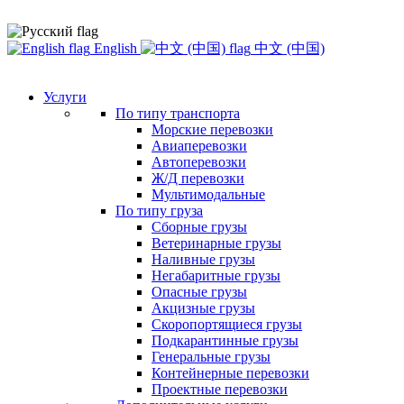
English
中文 (中国)
Услуги
По типу транспорта
Морские перевозки
Авиаперевозки
Автоперевозки
Ж/Д перевозки
Мультимодальные
По типу груза
Сборные грузы
Ветеринарные грузы
Наливные грузы
Негабаритные грузы
Опасные грузы
Акцизные грузы
Скоропортящиеся грузы
Подкарантинные грузы
Генеральные грузы
Контейнерные перевозки
Проектные перевозки