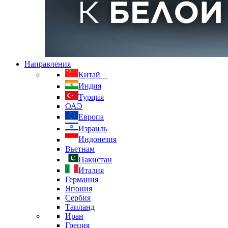
Направления
Китай
Индия
Турция
ОАЭ
Европа
Израиль
Индонезия
Вьетнам
Пакистан
Италия
Германия
Япония
Сербия
Таиланд
Иран
Греция