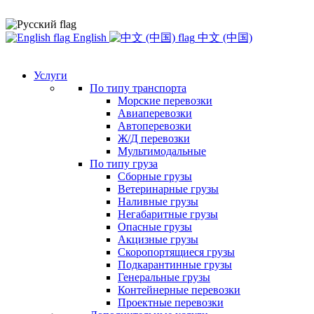
English
中文 (中国)
Услуги
По типу транспорта
Морские перевозки
Авиаперевозки
Автоперевозки
Ж/Д перевозки
Мультимодальные
По типу груза
Сборные грузы
Ветеринарные грузы
Наливные грузы
Негабаритные грузы
Опасные грузы
Акцизные грузы
Скоропортящиеся грузы
Подкарантинные грузы
Генеральные грузы
Контейнерные перевозки
Проектные перевозки