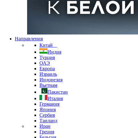
Направления
Китай
Индия
Турция
ОАЭ
Европа
Израиль
Индонезия
Вьетнам
Пакистан
Италия
Германия
Япония
Сербия
Таиланд
Иран
Греция
Бельгия