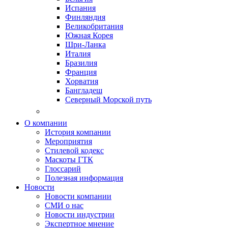
Испания
Финляндия
Великобритания
Южная Корея
Шри-Ланка
Италия
Бразилия
Франция
Хорватия
Бангладеш
Северный Морской путь
О компании
История компании
Мероприятия
Стилевой кодекс
Маскоты ГТК
Глоссарий
Полезная информация
Новости
Новости компании
СМИ о нас
Новости индустрии
Экспертное мнение