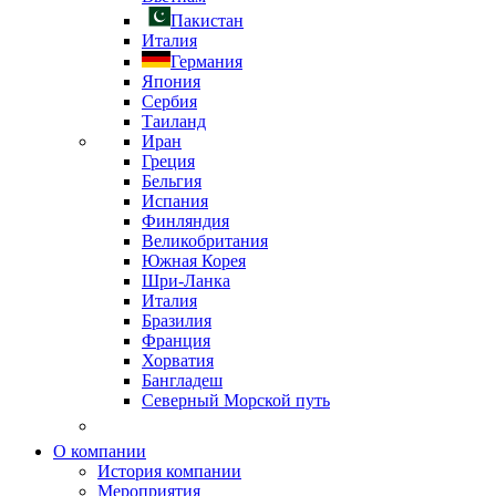
Пакистан
Италия
Германия
Япония
Сербия
Таиланд
Иран
Греция
Бельгия
Испания
Финляндия
Великобритания
Южная Корея
Шри-Ланка
Италия
Бразилия
Франция
Хорватия
Бангладеш
Северный Морской путь
О компании
История компании
Мероприятия