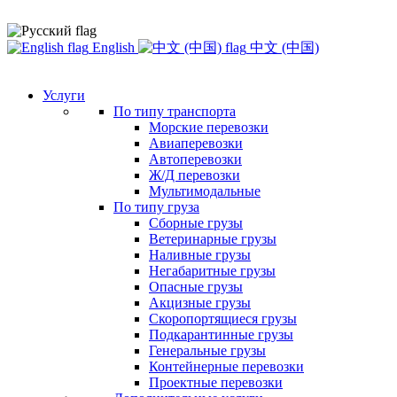
English
中文 (中国)
Услуги
По типу транспорта
Морские перевозки
Авиаперевозки
Автоперевозки
Ж/Д перевозки
Мультимодальные
По типу груза
Сборные грузы
Ветеринарные грузы
Наливные грузы
Негабаритные грузы
Опасные грузы
Акцизные грузы
Скоропортящиеся грузы
Подкарантинные грузы
Генеральные грузы
Контейнерные перевозки
Проектные перевозки