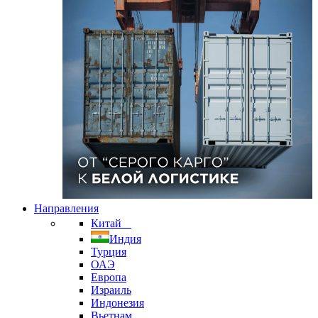
Направления
Китай
Индия
Турция
ОАЭ
Европа
Израиль
Индонезия
Вьетнам