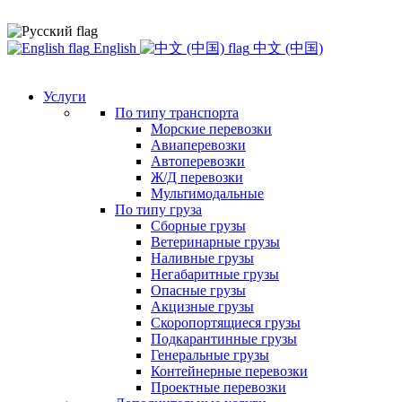
English
中文 (中国)
Услуги
По типу транспорта
Морские перевозки
Авиаперевозки
Автоперевозки
Ж/Д перевозки
Мультимодальные
По типу груза
Сборные грузы
Ветеринарные грузы
Наливные грузы
Негабаритные грузы
Опасные грузы
Акцизные грузы
Скоропортящиеся грузы
Подкарантинные грузы
Генеральные грузы
Контейнерные перевозки
Проектные перевозки