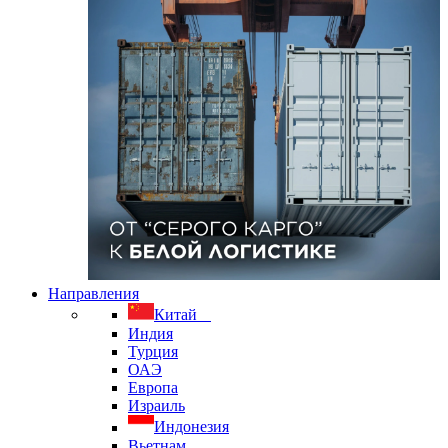
Направления
Китай
Индия
Турция
ОАЭ
Европа
Израиль
Индонезия
Вьетнам