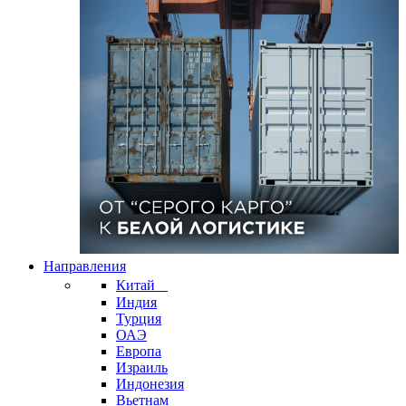
Направления
Китай
Индия
Турция
ОАЭ
Европа
Израиль
Индонезия
Вьетнам