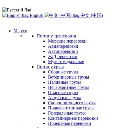
English
中文 (中国)
Услуги
По типу транспорта
Морские перевозки
Авиаперевозки
Автоперевозки
Ж/Д перевозки
Мультимодальные
По типу груза
Сборные грузы
Ветеринарные грузы
Наливные грузы
Негабаритные грузы
Опасные грузы
Акцизные грузы
Скоропортящиеся грузы
Подкарантинные грузы
Генеральные грузы
Контейнерные перевозки
Проектные перевозки