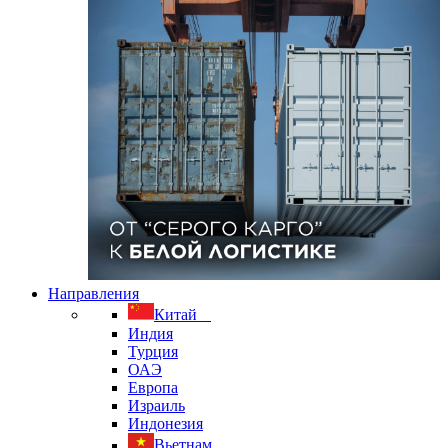
Направления
Китай
Индия
Турция
ОАЭ
Европа
Израиль
Индонезия
Вьетнам