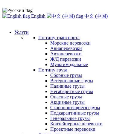
English
中文 (中国)
Услуги
По типу транспорта
Морские перевозки
Авиаперевозки
Автоперевозки
Ж/Д перевозки
Мультимодальные
По типу груза
Сборные грузы
Ветеринарные грузы
Наливные грузы
Негабаритные грузы
Опасные грузы
Акцизные грузы
Скоропортящиеся грузы
Подкарантинные грузы
Генеральные грузы
Контейнерные перевозки
Проектные перевозки