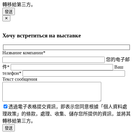
轉移給第三方。
✕
Хочу встретиться на выставке
Название компании*
您的电子邮
件*
Ваш
телефон*
Текст сообщения
透過電子表格提交資訊，即表示您同意根據「個人資料處
理政策」的條款，處理、收集、儲存您所提供的資訊，並將其
轉移給第三方。