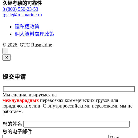
久經考驗的可靠性
8 (800) 550-23-53
rgsite@rusmarine.ru
隱私權政策
個人資料處理政策
© 2026, GTC Rusmarine
✕
提交申请
Мы специализируемся на
международных
перевозках коммерческих грузов для
юридических лиц. С внутрироссийскими перевозками мы не
работаем.
您的姓名
您的电子邮件
Ваш