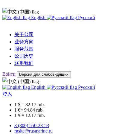
English
Русский
关于公司
业务方向
服务范围
公司历史
联系我们
Войти
Версия для слабовидящих
English
Русский
登入
1 $ = 82.17 rub.
1 €= 94.84 rub.
1 ¥ = 12.17 rub.
8 (800) 550-23-53
rgsite@rusmarine.ru